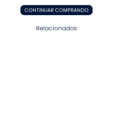
8
.
zapatos niña
CONTINUAR COMPRANDO
9
.
niño
10
.
sandalias niño
Relacionados