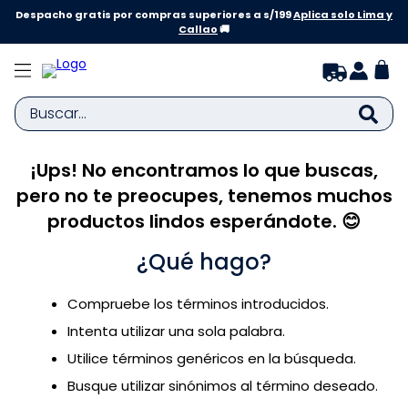
Despacho gratis por compras superiores a s/199
Aplica solo Lima y
Callao
🚚
Buscar...
¡Ups! No encontramos lo que buscas,
TÉRMINOS MÁS BUSCADOS
pero no te preocupes, tenemos muchos
1
.
zapatillas niña
productos lindos esperándote. 😊
2
.
zapatillas niño
¿Qué hago?
3
.
medias
4
.
sandalias
Compruebe los términos introducidos.
5
.
sandalias niña
Intenta utilizar una sola palabra.
6
.
bebe
Utilice términos genéricos en la búsqueda.
Busque utilizar sinónimos al término deseado.
7
.
pijama