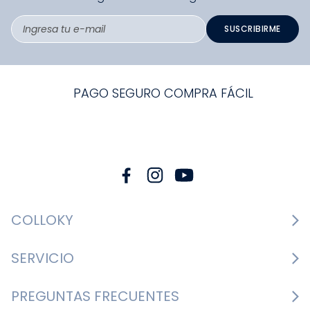
SUSCRIBIRME
PAGO SEGURO COMPRA FÁCIL
COLLOKY
Guía de tallas Zapatos
SERVICIO
Guía de tallas Ropa
Cambios y devoluciones
PREGUNTAS FRECUENTES
Guía de tallas Accesorios