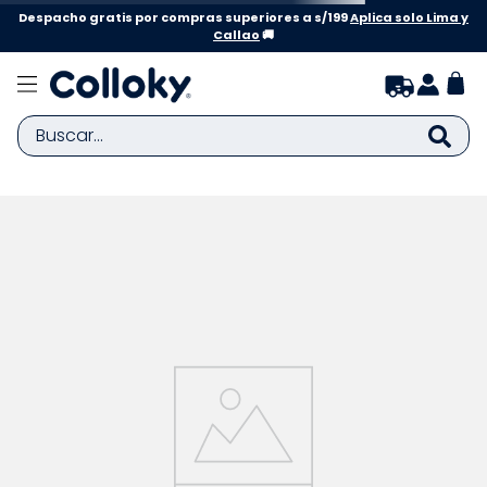
Despacho gratis por compras superiores a s/199
Aplica solo Lima y
Callao
🚚
Buscar...
TÉRMINOS MÁS BUSCADOS
1
.
zapatillas niña
2
.
zapatillas niño
3
.
medias
4
.
sandalias
5
.
sandalias niña
6
.
bebe
7
.
pijama