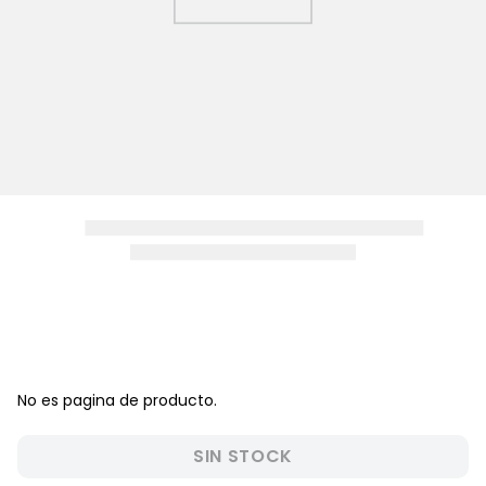
8
.
zapatos niña
9
.
niño
10
.
sandalias niño
No es pagina de producto.
SIN STOCK