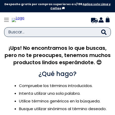
Despacho gratis por compras superiores a s/199
Aplica solo Lima y
Callao
🚚
Buscar...
¡Ups! No encontramos lo que buscas,
TÉRMINOS MÁS BUSCADOS
pero no te preocupes, tenemos muchos
1
.
zapatillas niña
productos lindos esperándote. 😊
2
.
zapatillas niño
¿Qué hago?
3
.
medias
4
.
sandalias
Compruebe los términos introducidos.
5
.
sandalias niña
Intenta utilizar una sola palabra.
6
.
bebe
Utilice términos genéricos en la búsqueda.
Busque utilizar sinónimos al término deseado.
7
.
pijama