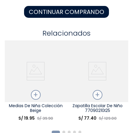
8
.
zapatos niña
CONTINUAR COMPRANDO
9
.
niño
10
.
sandalias niño
Relacionados
Talla
Medias De Niña Colección
Talla
Zapatilla Escolar De Niño
Beige
77090210I25
Elige una opción
Elige una opción
S/
19
.
95
S/
77
.
40
S/
39
.
90
S/
129
.
00
COMPRAR
COMPRAR