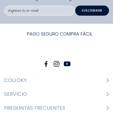
SUSCRIBIRME
PAGO SEGURO COMPRA FÁCIL
COLLOKY
Guía de tallas Zapatos
SERVICIO
Guía de tallas Ropa
Cambios y devoluciones
PREGUNTAS FRECUENTES
Guía de tallas Accesorios