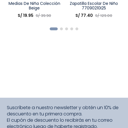
Talla
Medias De Niña Colección
Talla
Zapatilla Escolar De Niño
Beige
77090210I25
Elige una opción
Elige una opción
S/
19
.
95
S/
77
.
40
S/
39
.
90
S/
129
.
00
COMPRAR
COMPRAR
Suscríbete a nuestro newsletter y obtén un 10% de
descuento en tu primera compra.
El cupón de descuento lo recibirás en tu correo
electrónico luego de haberte registrado.