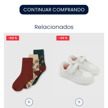
8
.
zapatos niña
CONTINUAR COMPRANDO
9
.
niño
10
.
sandalias niño
Relacionados
-
50 %
-
40 %