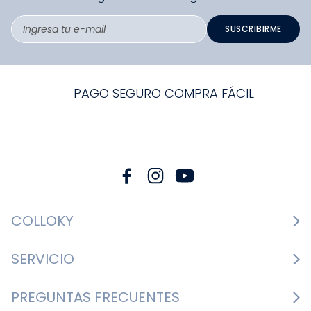
SUSCRIBIRME
PAGO SEGURO COMPRA FÁCIL
COLLOKY
Guía de tallas Zapatos
SERVICIO
Guía de tallas Ropa
Cambios y devoluciones
PREGUNTAS FRECUENTES
Guía de tallas Accesorios