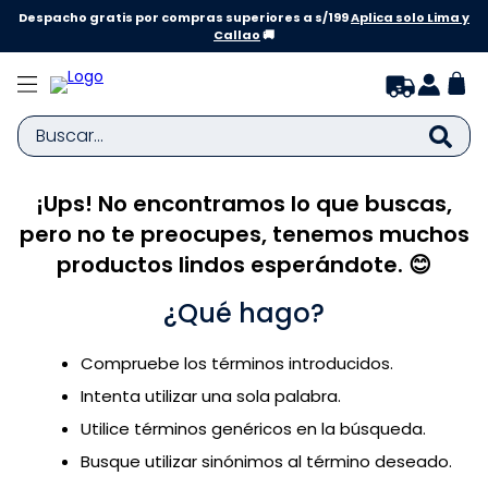
Despacho gratis por compras superiores a s/199
Aplica solo Lima y
Callao
🚚
Buscar...
¡Ups! No encontramos lo que buscas,
TÉRMINOS MÁS BUSCADOS
pero no te preocupes, tenemos muchos
1
.
zapatillas niña
productos lindos esperándote. 😊
2
.
zapatillas niño
¿Qué hago?
3
.
medias
4
.
sandalias
Compruebe los términos introducidos.
5
.
sandalias niña
Intenta utilizar una sola palabra.
6
.
bebe
Utilice términos genéricos en la búsqueda.
Busque utilizar sinónimos al término deseado.
7
.
pijama