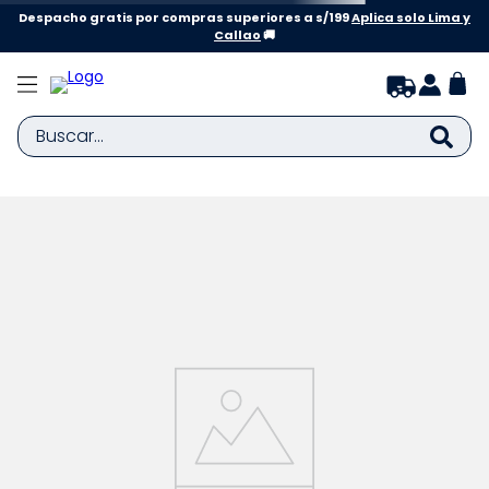
Despacho gratis por compras superiores a s/199
Aplica solo Lima y
Callao
🚚
Buscar...
TÉRMINOS MÁS BUSCADOS
1
.
zapatillas niña
2
.
zapatillas niño
3
.
medias
4
.
sandalias
5
.
sandalias niña
6
.
bebe
7
.
pijama