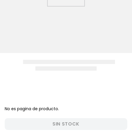
8
.
zapatos niña
9
.
niño
10
.
sandalias niño
No es pagina de producto.
SIN STOCK