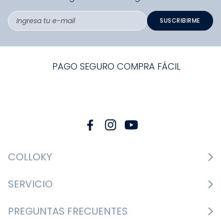
SUSCRIBIRME
PAGO SEGURO COMPRA FÁCIL
COLLOKY
Guía de tallas Zapatos
SERVICIO
Guía de tallas Ropa
Cambios y devoluciones
PREGUNTAS FRECUENTES
Guía de tallas Accesorios