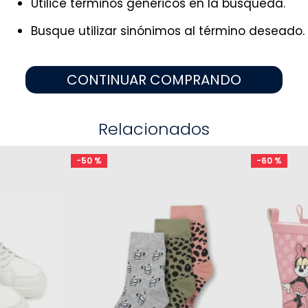
Utilice términos genéricos en la búsqueda.
9
.
pijama
10
.
sandalias niño
Busque utilizar sinónimos al término deseado.
CONTINUAR COMPRANDO
Relacionados
-
50 %
-
60 %