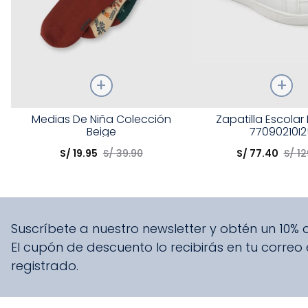
Talla
Talla
Medias De Niña Colección
Zapatilla Escolar
Beige
77090210I2
Elige una opción
Elige una opción
S/
19
.
95
S/
39
.
90
S/
77
.
40
S/
12
COMPRAR
COMPRA
Suscríbete a nuestro newsletter y obtén un 10%
El cupón de descuento lo recibirás en tu correo
registrado.