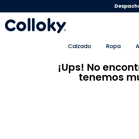
Despacho
Calzado
Ropa
A
¡Ups! No encont
tenemos mu