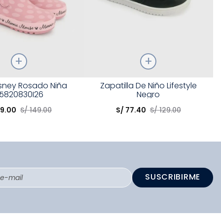
Talla
isney Rosado Niña
Zapatilla De Niño Lifestyle
5820830I26
Negro
opción
Elige una opción
9
.
00
S/
149
.
00
S/
77
.
40
S/
129
.
00
COMPRAR
COMPRAR
SUSCRIBIRME