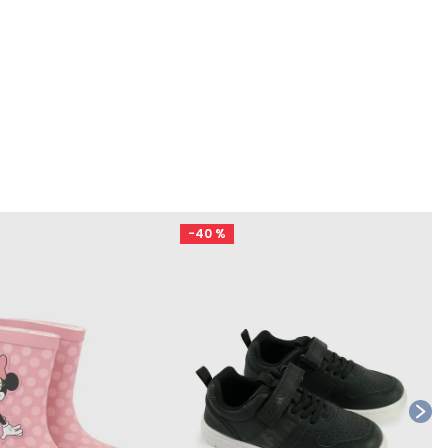
-
40 %