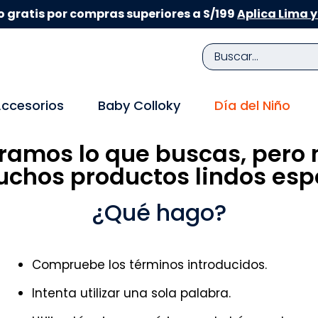
 gratis por compras superiores a S/199
Aplica Lima y
Buscar...
TÉRMINOS MÁS BUSCADOS
ccesorios
Baby Colloky
Día del Niño
1
.
zapatillas niña
ramos lo que buscas, pero 
2
.
zapatillas niño
chos productos lindos espe
3
.
medias
4
.
sandalias
¿Qué hago?
5
.
sandalias niña
6
.
bebe
Compruebe los términos introducidos.
7
.
disney
Intenta utilizar una sola palabra.
8
.
zapatos niña