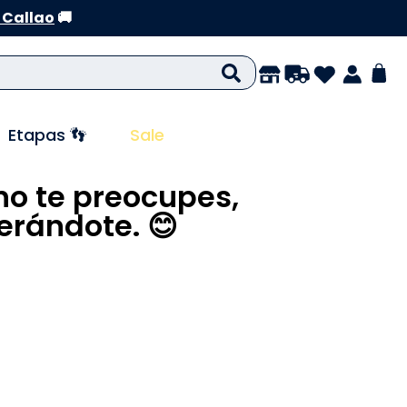
 Callao
🚚
Etapas 👣
Sale
no te preocupes,
rándote. 😊