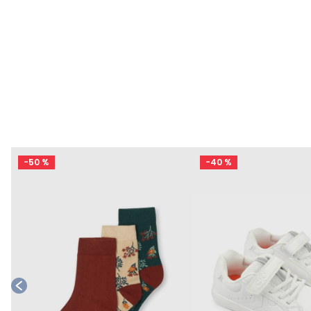
-
50 %
-
40 %