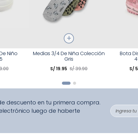
Talla
Talla
 De Niño
Medias 3/4 De Niña Colección
Bota D
5
Gris
4
Elige una opción
Elige una 
9
.
00
S/
19
.
95
S/
39
.
90
S/
5
R
COMPRAR
 de descuento en tu primera compra.
 electrónico luego de haberte