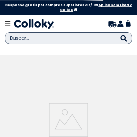
Despacho gratis por compras superiores a s/199
Aplica solo Lima y
Callao
🚚
Buscar...
TÉRMINOS MÁS BUSCADOS
1
.
zapatillas niña
2
.
zapatillas niño
3
.
medias
4
.
sandalias
5
.
sandalias niña
6
.
bebe
7
.
disney