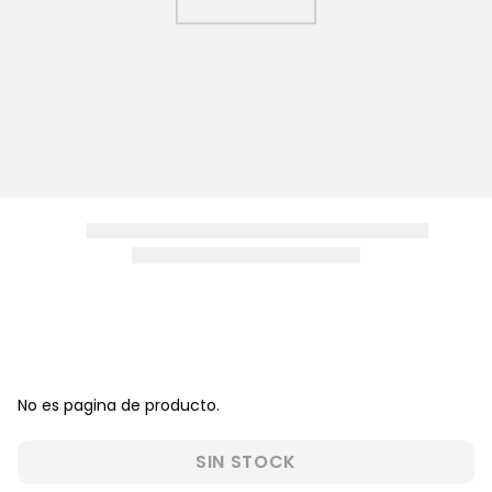
8
.
zapatos niña
9
.
pijama
10
.
sandalias niño
No es pagina de producto.
SIN STOCK