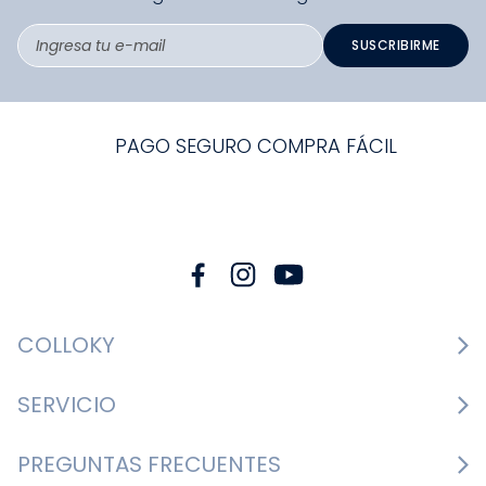
SUSCRIBIRME
PAGO SEGURO COMPRA FÁCIL
COLLOKY
Guía de tallas Zapatos
SERVICIO
Guía de tallas Ropa
Cambios y devoluciones
PREGUNTAS FRECUENTES
Guía de tallas Accesorios