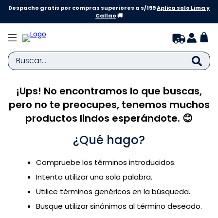
Despacho gratis por compras superiores a s/199
Aplica solo Lima y
Callao
🚚
Buscar...
¡Ups! No encontramos lo que buscas,
TÉRMINOS MÁS BUSCADOS
pero no te preocupes, tenemos muchos
1
.
zapatillas niña
productos lindos esperándote. 😊
2
.
zapatillas niño
¿Qué hago?
3
.
medias
4
.
sandalias
Compruebe los términos introducidos.
5
.
sandalias niña
Intenta utilizar una sola palabra.
6
.
bebe
Utilice términos genéricos en la búsqueda.
Busque utilizar sinónimos al término deseado.
7
.
sandalias niño