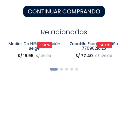
8
.
pijama
CONTINUAR COMPRANDO
9
.
zapatos niña
10
.
disney
Relacionados
-
50 %
-
40 %