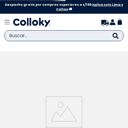
Despacho gratis por compras superiores a s/199
Aplica solo Lima y
Callao
🚚
Buscar...
TÉRMINOS MÁS BUSCADOS
1
.
zapatillas niña
2
.
zapatillas niño
3
.
medias
4
.
sandalias
5
.
sandalias niña
6
.
pijama
7
.
bebe