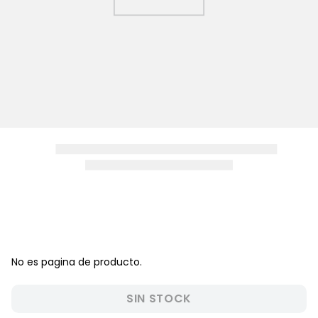
8
.
zapatos niña
9
.
disney
10
.
sandalias niño
No es pagina de producto.
SIN STOCK