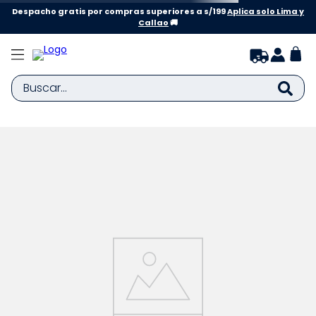
Despacho gratis por compras superiores a s/199
Aplica solo Lima y
Callao
🚚
Buscar...
TÉRMINOS MÁS BUSCADOS
1
.
zapatillas niña
2
.
zapatillas niño
3
.
medias
4
.
sandalias
5
.
sandalias niña
6
.
bebe
7
.
sandalias niño