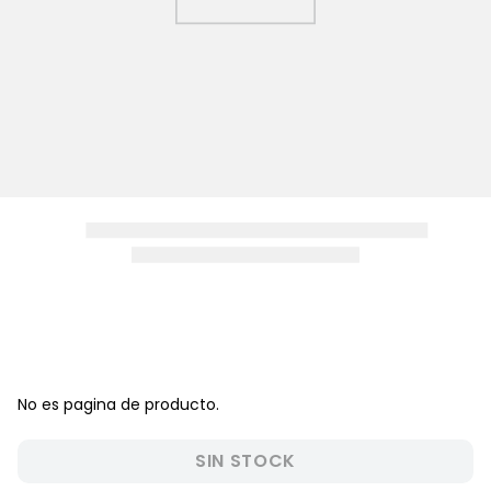
8
.
disney
9
.
zapatos niña
10
.
pijama
No es pagina de producto.
SIN STOCK