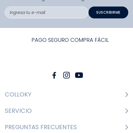
SUSCRIBIRME
PAGO SEGURO COMPRA FÁCIL
COLLOKY
Guía de tallas Zapatos
SERVICIO
Guía de tallas Ropa
Cambios y devoluciones
PREGUNTAS FRECUENTES
Guía de tallas Accesorios