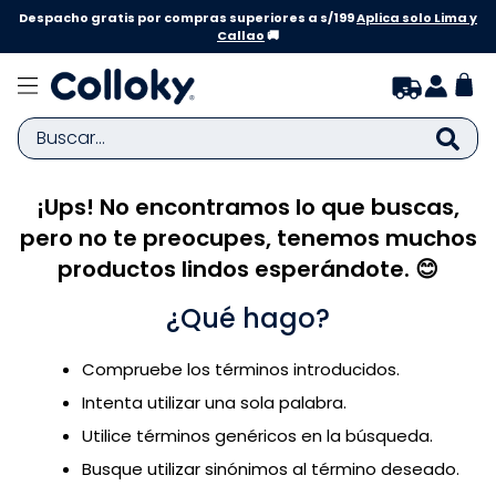
Despacho gratis por compras superiores a s/199
Aplica solo Lima y
Callao
🚚
Buscar...
¡Ups! No encontramos lo que buscas,
TÉRMINOS MÁS BUSCADOS
pero no te preocupes, tenemos muchos
1
.
zapatillas niña
productos lindos esperándote. 😊
2
.
zapatillas niño
¿Qué hago?
3
.
medias
4
.
sandalias
Compruebe los términos introducidos.
5
.
sandalias niña
Intenta utilizar una sola palabra.
6
.
bebe
Utilice términos genéricos en la búsqueda.
Busque utilizar sinónimos al término deseado.
7
.
pijama