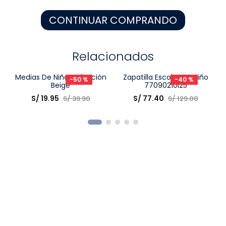
8
.
zapatos niña
CONTINUAR COMPRANDO
9
.
niño
10
.
sandalias niño
Relacionados
Talla
Medias De Niña Colección
Talla
Zapatilla Escolar De Niño
Beige
77090210I25
Elige una opción
Elige una opción
S/
19
.
95
S/
77
.
40
S/
39
.
90
S/
129
.
00
COMPRAR
COMPRAR