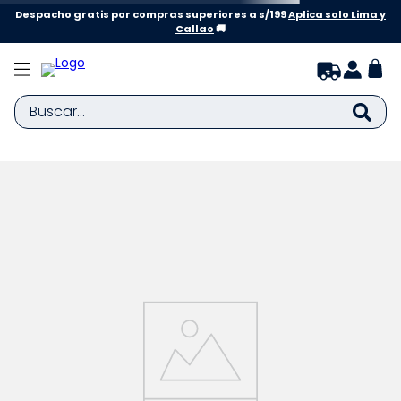
Despacho gratis por compras superiores a s/199
Aplica solo Lima y
Callao
🚚
Buscar...
TÉRMINOS MÁS BUSCADOS
1
.
zapatillas niña
2
.
zapatillas niño
3
.
medias
4
.
sandalias
5
.
sandalias niña
6
.
bebe
7
.
sandalias niño