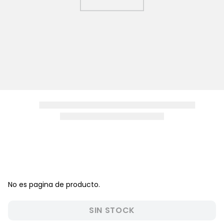
8
.
disney
9
.
zapatos niña
10
.
pijama
No es pagina de producto.
SIN STOCK