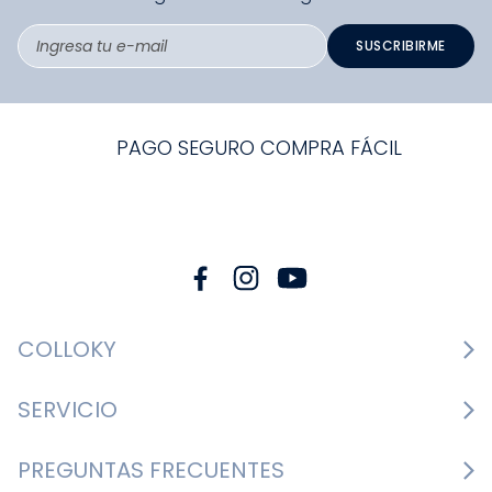
SUSCRIBIRME
PAGO SEGURO COMPRA FÁCIL
COLLOKY
Guía de tallas Zapatos
SERVICIO
Guía de tallas Ropa
Cambios y devoluciones
PREGUNTAS FRECUENTES
Guía de tallas Accesorios