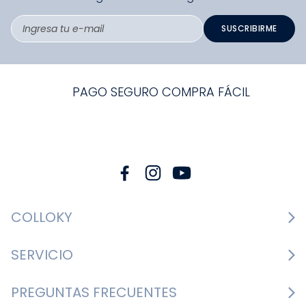
SUSCRIBIRME
PAGO SEGURO COMPRA FÁCIL
COLLOKY
Guía de tallas Zapatos
SERVICIO
Guía de tallas Ropa
Cambios y devoluciones
PREGUNTAS FRECUENTES
Guía de tallas Accesorios