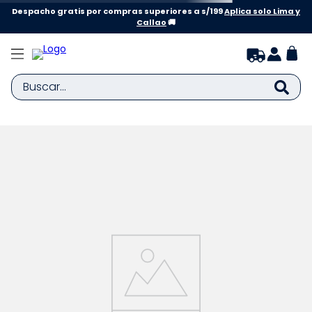
Despacho gratis por compras superiores a s/199
Aplica solo Lima y
Callao
🚚
Buscar...
TÉRMINOS MÁS BUSCADOS
1
.
zapatillas niña
2
.
zapatillas niño
3
.
medias
4
.
sandalias
5
.
sandalias niña
6
.
bebe
7
.
disney