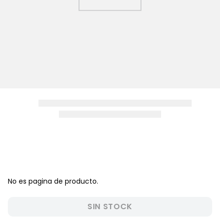
8
.
zapatos niña
9
.
pijama
10
.
sandalias niño
No es pagina de producto.
SIN STOCK