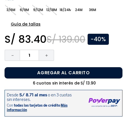
8
.
pijama
3/6M
6/9M
9/12M
12/18M
18/24M
24M
36M
9
.
zapatos niña
10
.
disney
Guía de tallas
S/
83
.
40
S/
139
.
00
-
40%
－
＋
AGREGAR AL CARRITO
6
cuotas sin interés de
S/
13
.
90