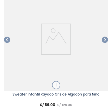
Ta
Talla
Sweater Infantil Rayado Gris de Algodón para Niño
Elige una opción
S/
59
.
00
S/
129
.
00
COMPRAR