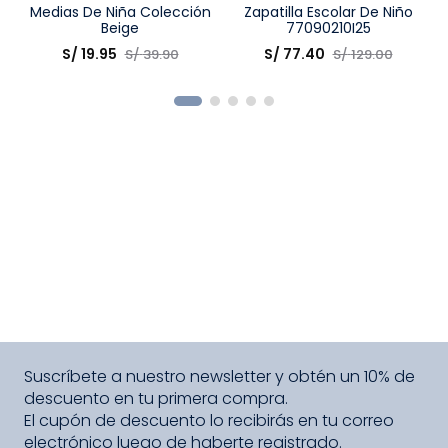
Talla
Medias De Niña Colección
Talla
Zapatilla Escolar De Niño
Beige
77090210I25
Elige una opción
Elige una opción
S/
19
.
95
S/
77
.
40
S/
39
.
90
S/
129
.
00
COMPRAR
COMPRAR
Suscríbete a nuestro newsletter y obtén un 10% de
descuento en tu primera compra.
El cupón de descuento lo recibirás en tu correo
electrónico luego de haberte registrado.