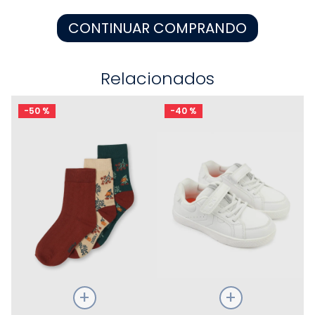
8
.
zapatos niña
CONTINUAR COMPRANDO
9
.
niño
10
.
sandalias niño
Relacionados
-
50 %
-
40 %