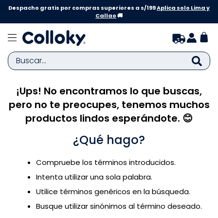
Despacho gratis por compras superiores a s/199
Aplica solo Lima y
Callao
🚚
Buscar...
¡Ups! No encontramos lo que buscas,
TÉRMINOS MÁS BUSCADOS
pero no te preocupes, tenemos muchos
1
.
zapatillas niña
productos lindos esperándote. 😊
2
.
zapatillas niño
¿Qué hago?
3
.
medias
4
.
sandalias
Compruebe los términos introducidos.
5
.
sandalias niña
Intenta utilizar una sola palabra.
6
.
bebe
Utilice términos genéricos en la búsqueda.
Busque utilizar sinónimos al término deseado.
7
.
pijama