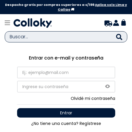
Despacho gratis por compras superiores a s/199
Aplica solo Lima y
Callao
🚚
Buscar...
TÉRMINOS MÁS BUSCADOS
Entrar con e-mail y contraseña
1
.
zapatillas niña
2
.
zapatillas niño
3
.
medias
4
.
sandalias
Olvidé mi contraseña
5
.
sandalias niña
Entrar
6
.
pijama
¿No tiene una cuenta? Regístrese
7
.
bebe