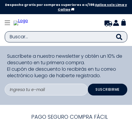
Despacho gratis por compras superiores a s/199
Aplica solo Lima y
Callao
🚚
Buscar...
TÉRMINOS MÁS BUSCADOS
Suscríbete a nuestro newsletter y obtén un 10% de
descuento en tu primera compra.
1
.
zapatillas niña
El cupón de descuento lo recibirás en tu correo
2
.
zapatillas niño
electrónico luego de haberte registrado.
3
.
medias
SUSCRIBIRME
4
.
sandalias
5
.
sandalias niña
6
.
pijama
PAGO SEGURO COMPRA FÁCIL
7
.
bebe