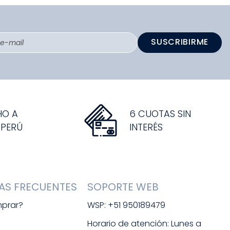
SUSCRIBIRME
HO A
6 CUOTAS SIN
 PERÚ
INTERÉS
AS FRECUENTES
SOPORTE WEB
prar?
WSP: +51 950189479
s
Horario de atención: Lunes a 