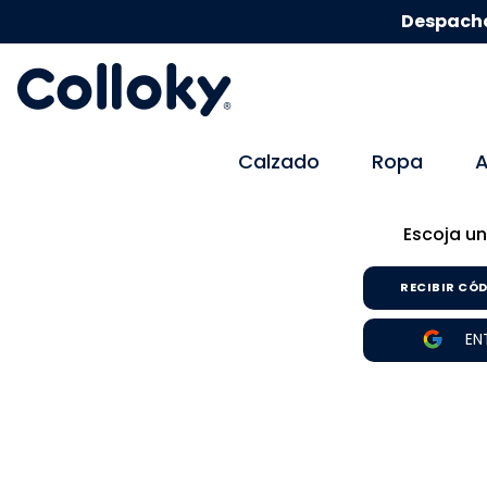
Despacho
Calzado
Ropa
A
Escoja un
RECIBIR CÓD
EN