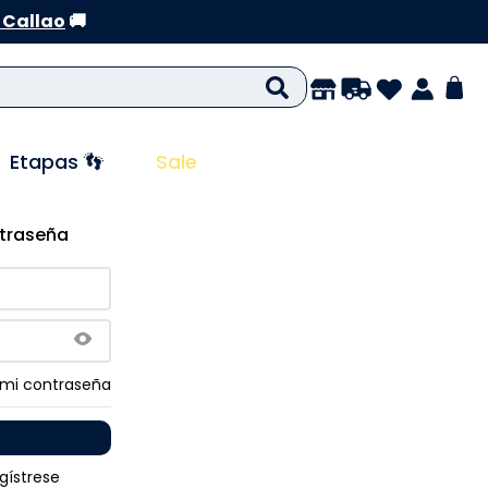
 Callao
🚚
Etapas 👣
Sale
ntraseña
 mi contraseña
gístrese