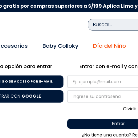
 gratis por compras superiores a S/199
Aplica Lima y
Buscar...
TÉRMINOS MÁS BUSCADOS
ccesorios
Baby Colloky
Día del Niño
1
.
zapatillas niña
2
.
zapatillas niño
a opción para entrar
Entrar con e-mail y co
3
.
medias
IGO DE ACCESO POR E-MAIL
4
.
sandalias
TRAR CON
GOOGLE
5
.
sandalias niña
6
.
bebe
Olvidé
7
.
sandalias niño
Entrar
8
.
pijama
¿No tiene una cuenta? Re