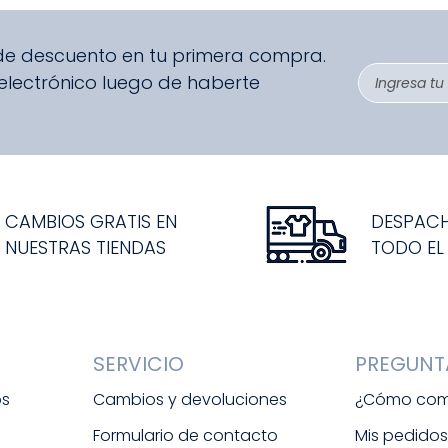
9
.
zapatos niña
10
.
disney
 de descuento en tu primera compra.
 electrónico luego de haberte
CAMBIOS GRATIS EN
DESPAC
NUESTRAS TIENDAS
TODO EL
SERVICIO
PREGUNT
os
Cambios y devoluciones
¿Cómo com
Formulario de contacto
Mis pedido