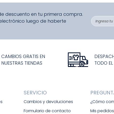
9
.
disney
10
.
sandalias niño
 de descuento en tu primera compra.
 electrónico luego de haberte
CAMBIOS GRATIS EN
DESPAC
NUESTRAS TIENDAS
TODO EL
SERVICIO
PREGUNT
os
Cambios y devoluciones
¿Cómo com
Formulario de contacto
Mis pedido