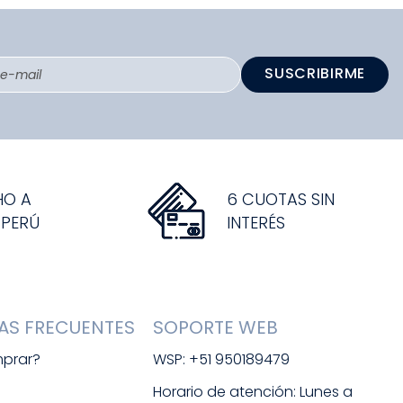
SUSCRIBIRME
HO A
6 CUOTAS SIN
 PERÚ
INTERÉS
AS FRECUENTES
SOPORTE WEB
prar?
WSP: +51 950189479
s
Horario de atención: Lunes a 