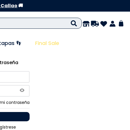
 Callao
🚚
tapas 👣
Final Sale
ntraseña
 mi contraseña
gístrese