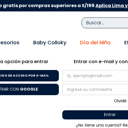
 gratis por compras superiores a S/199
Aplica Lima y
Buscar...
TÉRMINOS MÁS BUSCADOS
esorios
Baby Colloky
Día del Niño
E
1
.
zapatillas niña
2
.
zapatillas niño
a opción para entrar
Entrar con e-mail y co
3
.
medias
IGO DE ACCESO POR E-MAIL
4
.
sandalias
TRAR CON
GOOGLE
5
.
sandalias niña
6
.
pijama
Olvidé
7
.
bebe
Entrar
8
.
zapatos niña
¿No tiene una cuenta? Re