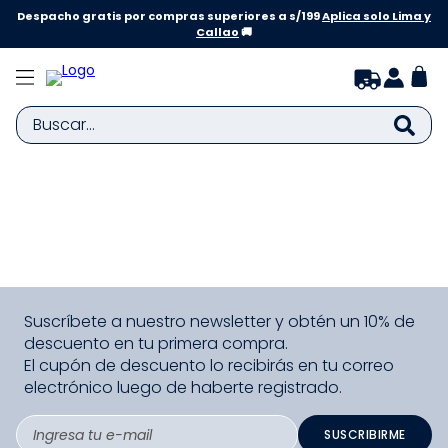
Despacho gratis por compras superiores a s/199
Aplica solo Lima y
Callao
🚚
Buscar...
TÉRMINOS MÁS BUSCADOS
1
.
zapatillas niña
2
.
zapatillas niño
3
.
medias
Suscríbete a nuestro newsletter y obtén un 10% de
4
.
sandalias
descuento en tu primera compra.
5
.
sandalias niña
El cupón de descuento lo recibirás en tu correo
electrónico luego de haberte registrado.
6
.
bebe
7
.
sandalias niño
SUSCRIBIRME