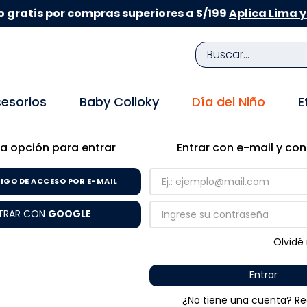
 gratis por compras superiores a S/199
Aplica Lima y
Buscar...
TÉRMINOS MÁS BUSCADOS
esorios
Baby Colloky
Día del Niño
E
1
.
zapatillas niña
2
.
zapatillas niño
a opción para entrar
Entrar con e-mail y co
3
.
medias
IGO DE ACCESO POR E-MAIL
4
.
sandalias
TRAR CON
GOOGLE
5
.
sandalias niña
6
.
pijama
Olvidé
7
.
bebe
Entrar
8
.
zapatos niña
¿No tiene una cuenta? Re