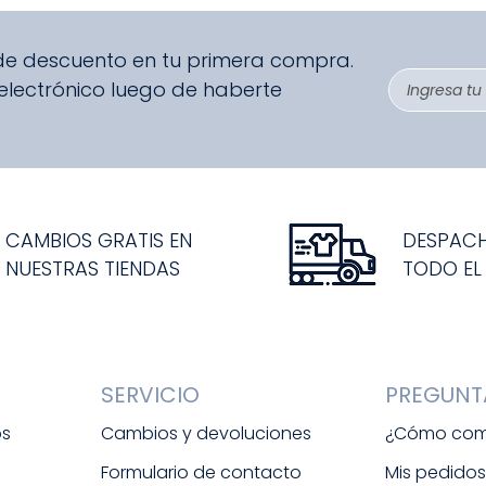
9
.
disney
10
.
sandalias niño
 de descuento en tu primera compra.
 electrónico luego de haberte
CAMBIOS GRATIS EN
DESPAC
NUESTRAS TIENDAS
TODO EL
SERVICIO
PREGUNT
os
Cambios y devoluciones
¿Cómo com
Formulario de contacto
Mis pedido