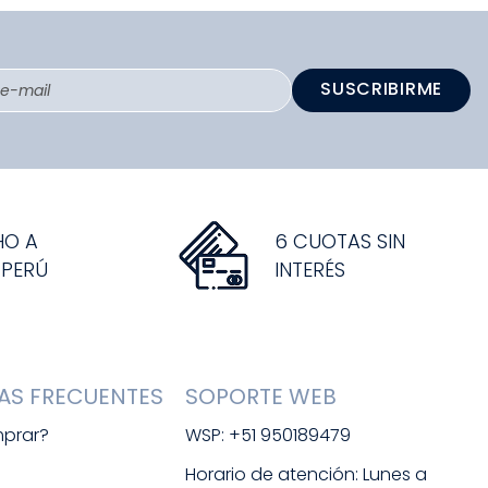
SUSCRIBIRME
HO A
6 CUOTAS SIN
 PERÚ
INTERÉS
AS FRECUENTES
SOPORTE WEB
prar?
WSP: +51 950189479
s
Horario de atención: Lunes a 