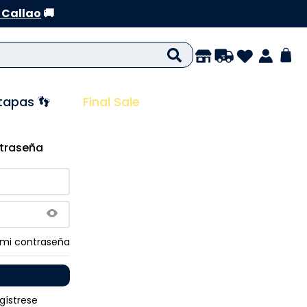
 Callao
🚚
tapas 👣
Final Sale
ntraseña
 mi contraseña
gístrese