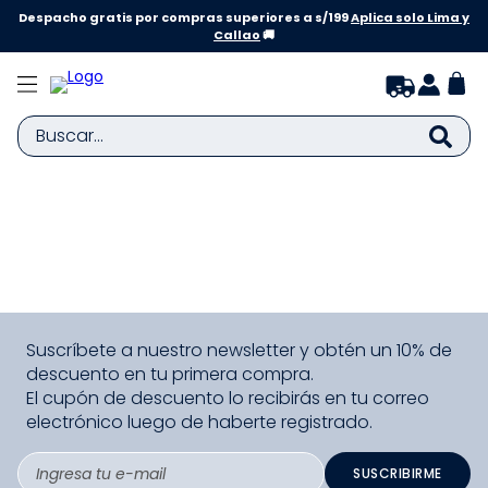
Despacho gratis por compras superiores a s/199
Aplica solo Lima y
Callao
🚚
Buscar...
TÉRMINOS MÁS BUSCADOS
1
.
zapatillas niña
2
.
zapatillas niño
3
.
medias
Suscríbete a nuestro newsletter y obtén un 10% de
4
.
sandalias
descuento en tu primera compra.
5
.
sandalias niña
El cupón de descuento lo recibirás en tu correo
electrónico luego de haberte registrado.
6
.
bebe
7
.
pijama
SUSCRIBIRME