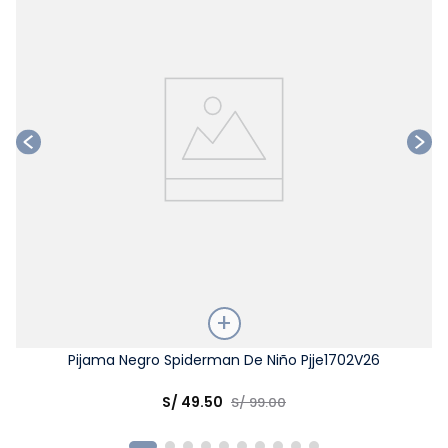
Talla
Pijama Negro Spiderman De Niño Pjje1702V26
Elige una opción
S/
49
.
50
S/
99
.
00
COMPRAR