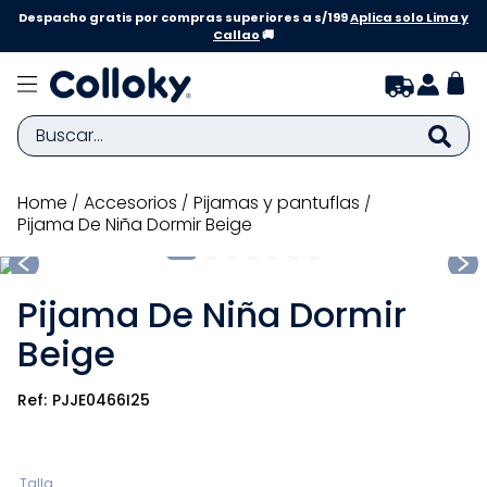
Despacho gratis por compras superiores a s/199
Aplica solo Lima y
Callao
🚚
Buscar...
TÉRMINOS MÁS BUSCADOS
accesorios
pijamas y pantuflas
Pijama De Niña Dormir Beige
1
.
zapatillas niña
2
.
zapatillas niño
Pijama De Niña Dormir
3
.
medias
Beige
4
.
sandalias
5
.
sandalias niña
PJJE0466I25
6
.
pijama
7
.
bebe
Talla