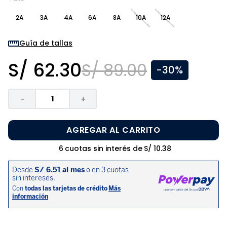
8
.
zapatos niña
2A
3A
4A
6A
8A
10A
12A
9
.
disney
10
.
sandalias niño
Guía de tallas
S/
62
.
30
S/
89
.
00
-
30%
－
＋
AGREGAR AL CARRITO
6
cuotas sin interés de
S/
10
.
38