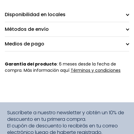
Talla
Medias De Niña Colección
Beige
Elige una opción
S/
19
.
95
S/
39
.
90
COMPRAR
Suscríbete a nuestro newsletter y obtén un 10% de
descuento en tu primera compra.
El cupón de descuento lo recibirás en tu correo
electrónico luego de haberte registrado.