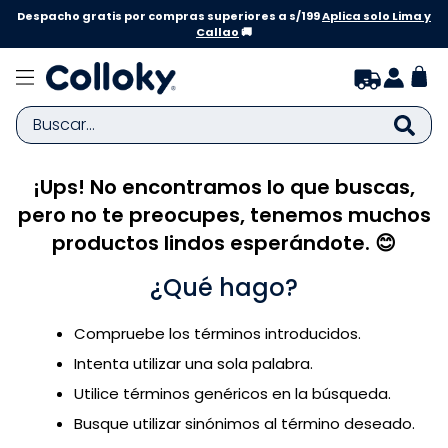
Despacho gratis por compras superiores a s/199
Aplica solo Lima y
Callao
🚚
Buscar...
¡Ups! No encontramos lo que buscas,
TÉRMINOS MÁS BUSCADOS
pero no te preocupes, tenemos muchos
1
.
zapatillas niña
productos lindos esperándote. 😊
2
.
zapatillas niño
¿Qué hago?
3
.
medias
4
.
sandalias
Compruebe los términos introducidos.
5
.
sandalias niña
Intenta utilizar una sola palabra.
6
.
bebe
Utilice términos genéricos en la búsqueda.
Busque utilizar sinónimos al término deseado.
7
.
disney