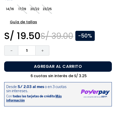
8
.
zapatos niña
14/16
17/19
20/22
23/25
9
.
disney
10
.
sandalias niño
Guía de tallas
S/
19
.
50
S/
39
.
00
-
50%
－
＋
AGREGAR AL CARRITO
6
cuotas sin interés de
S/
3
.
25